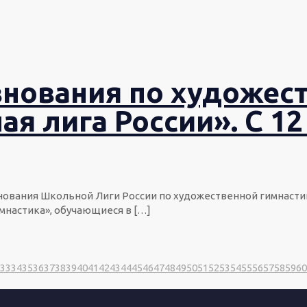
внования по художес
я лига России». С 12
внования Школьной Лиги России по художественной гимнастик
мнастика», обучающиеся в
[…]
33
34
35
36
37
38
39
40
41
42
43
44
45
46
47
48
49
50
51
52
53
54
55
56
57
58
59
60