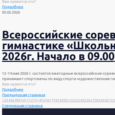
Вам нравится это?
Подробнее
05.05.2026
Всероссийские соре
гимнастике «Школьна
2026г. Начало в 09.00
12-14 мая 2026 г. состоятся ежегодные всероссийские соре
принимают спортсмены по виду спорта «художественная ги
Вам нравится это?
Подробнее
Предыдущая страница
1
2
3
4
5
6
7
8
9
10
11
12
13
14
15
16
17
18
19
20
21
22
23
24
25
26
27
28
29
30
31
32
Следующая страница