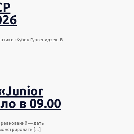
СР
026
атике «Кубок Гургенидзе». В
«Junior
ало в 09.00
соревнований — дать
емонстрировать
[…]