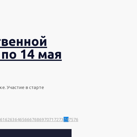
твенной
 по 14 мая
е. Участие в старте
61
62
63
64
65
66
67
68
69
70
71
72
73
74
75
76