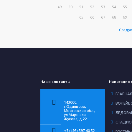
49
50
51
52
53
54
55
65
66
67
68
69
Следу
Наши контакты
Навигация 
ГЛАВНА
143000,
ВОЛЕЙБ
г.Одинцово,
Московская обл.,
ЛЕДОВЫ
ул.Маршала
Жукова, д.22
СТАДИО
+7 (495) 597 40 52
ГОСТИН