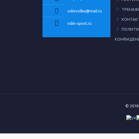
ТРЕНАЖ
odinvolley@mail.ru
КОНТАК
odin-sport.ru
ПОЛИТИ
КОНФИДЕН
© 2018