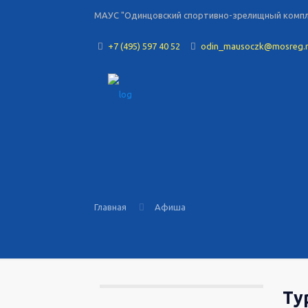
МАУС "Одинцовский спортивно-зрелищный комплек
+7 (495) 597 40 52
odin_mausoczk@mosreg.
Главная
Афиша
Ту