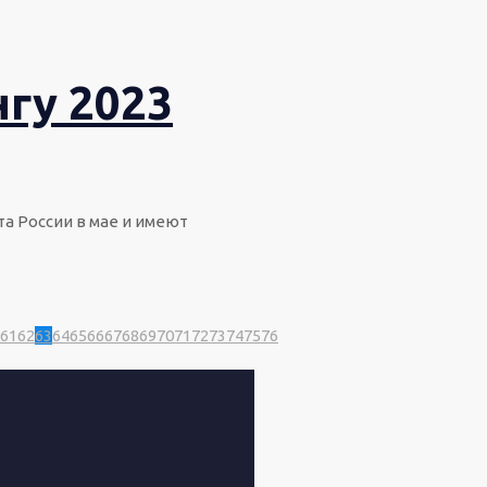
гу 2023
а России в мае и имеют
61
62
63
64
65
66
67
68
69
70
71
72
73
74
75
76