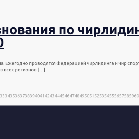
нования по чирлидин
0
. Ежегодно проводятся Федерацией чирлидинга и чир спорт
з всех регионов
[…]
33
34
35
36
37
38
39
40
41
42
43
44
45
46
47
48
49
50
51
52
53
54
55
56
57
58
59
60