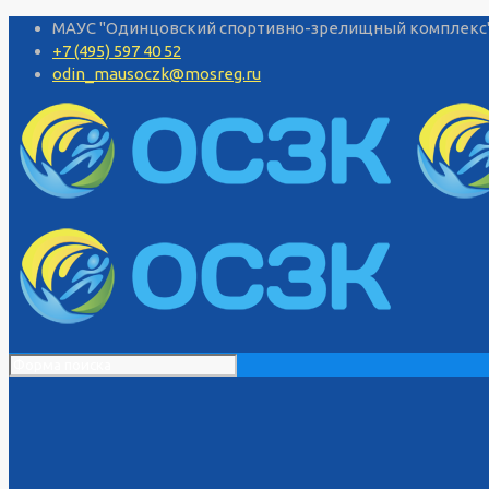
МАУС "Одинцовский спортивно-зрелищный комплекс", 
+7 (495) 597 40 52
odin_mausoczk@mosreg.ru