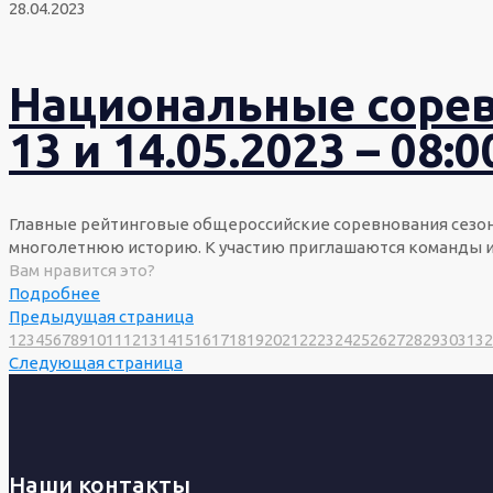
28.04.2023
Национальные сорев
13 и 14.05.2023 – 08:0
Главные рейтинговые общероссийские соревнования сезона
многолетнюю историю. К участию приглашаются команды и
Вам нравится это?
Подробнее
Предыдущая страница
1
2
3
4
5
6
7
8
9
10
11
12
13
14
15
16
17
18
19
20
21
22
23
24
25
26
27
28
29
30
31
32
Следующая страница
Наши контакты