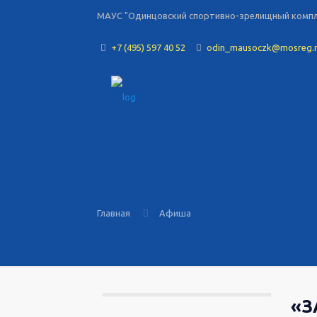
МАУС "Одинцовский спортивно-зрелищный комплек
+7 (495) 597 40 52
odin_mausoczk@mosreg.
Главная
Афиша
«З