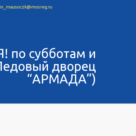
in_mausoczk@mosreg.ru
 по субботам и
Ледовый дворец
“АРМАДА”)