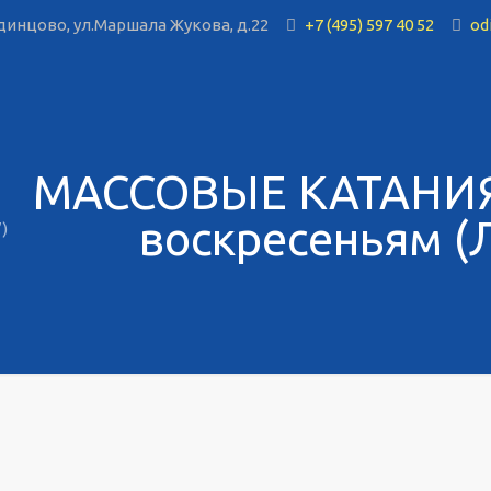
инцово, ул.Маршала Жукова, д.22
+7 (495) 597 40 52
od
МАССОВЫЕ КАТАНИЯ!
воскресеньям (
)