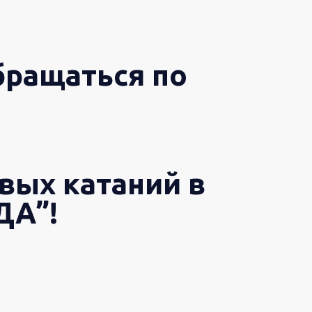
бращаться по
овых катаний в
ДА”!