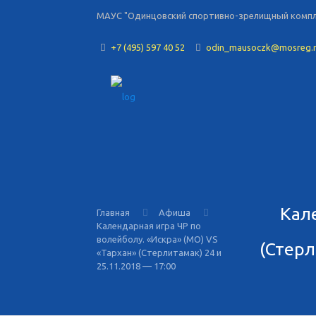
МАУС "Одинцовский спортивно-зрелищный комплек
+7 (495) 597 40 52
odin_mausoczk@mosreg.
Кал
Главная
Афиша
Календарная игра ЧР по
волейболу. «Искра» (МО) VS
(Стерл
«Тархан» (Стерлитамак) 24 и
25.11.2018 — 17:00