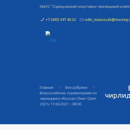
МАУС "Одинцовский спортивно-зрелищный комплек
+7 (495) 597 40 52
odin_mausoczk@mosreg.
Главная
Без рубрики
Всероссийские соревнования по
чирлид
чирлидингу «Russian Cheer Open
2021» 17.04.2021 – 08:00