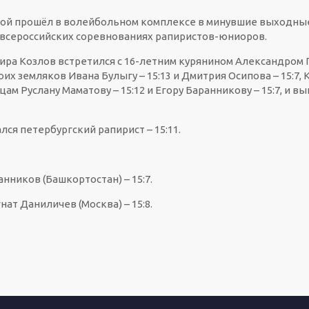
ной прошёл в волейбольном комплексе в минувшие выходные
 всероссийских соревнованиях рапиристов-юниоров.
ира Козлов встретился с 16-летним курянином Александром Пр
их земляков Ивана Булыгу – 15:13 и Дмитрия Осипова – 15:7,
ам Руслану Маматову – 15:12 и Егору Баранникову – 15:7, и в
ся петербургский рапирист – 15:11.
анников (Башкортостан) – 15:7.
нат Даниличев (Москва) – 15:8.