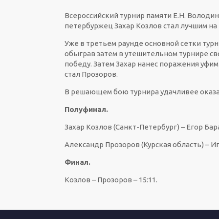
Всероссийский турнир памяти Е.Н. Володи
петербуржец Захар Козлов стал лучшим на
Уже в третьем раунде основной сетки турн
обыграв затем в утешительном турнире сво
победу. Затем Захар нанес поражения уфимц
стал Прозоров.
В решающем бою турнира удачливее оказал
Полуфинал.
Захар Козлов (Санкт-Петербург) – Егор Бар
Александр Прозоров (Курская область) – Иг
Финал.
Козлов – Прозоров – 15:11.