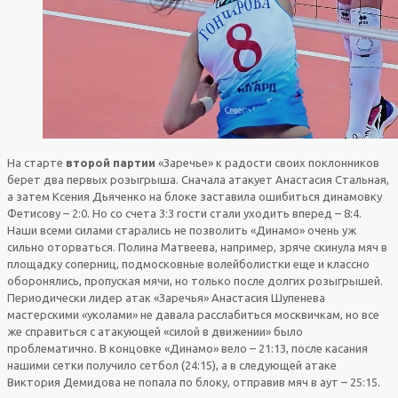
На старте
второй партии
«Заречье» к радости своих поклонников
берет два первых розыгрыша. Сначала атакует Анастасия Стальная,
а затем Ксения Дьяченко на блоке заставила ошибиться динамовку
Фетисову – 2:0. Но со счета 3:3 гости стали уходить вперед – 8:4.
Наши всеми силами старались не позволить «Динамо» очень уж
сильно оторваться. Полина Матвеева, например, зряче скинула мяч в
площадку соперниц, подмосковные волейболистки еще и классно
оборонялись, пропуская мячи, но только после долгих розыгрышей.
Периодически лидер атак «Заречья» Анастасия Шупенева
мастерскими «уколами» не давала расслабиться москвичкам, но все
же справиться с атакующей «силой в движении» было
проблематично. В концовке «Динамо» вело – 21:13, после касания
нашими сетки получило сетбол (24:15), а в следующей атаке
Виктория Демидова не попала по блоку, отправив мяч в аут – 25:15.