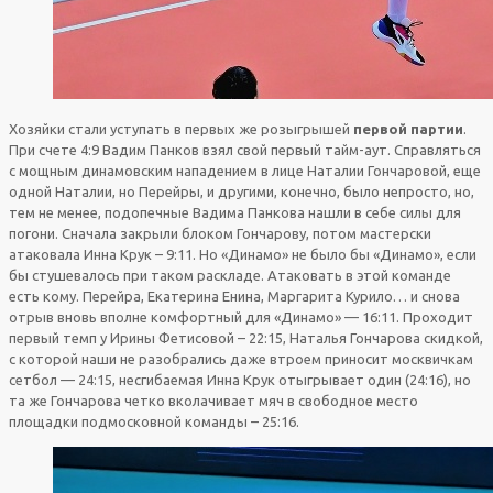
Хозяйки стали уступать в первых же розыгрышей
первой партии
.
При счете 4:9 Вадим Панков взял свой первый тайм-аут. Справляться
с мощным динамовским нападением в лице Наталии Гончаровой, еще
одной Наталии, но Перейры, и другими, конечно, было непросто, но,
тем не менее, подопечные Вадима Панкова нашли в себе силы для
погони. Сначала закрыли блоком Гончарову, потом мастерски
атаковала Инна Крук – 9:11. Но «Динамо» не было бы «Динамо», если
бы стушевалось при таком раскладе. Атаковать в этой команде
есть кому. Перейра, Екатерина Енина, Маргарита Курило… и снова
отрыв вновь вполне комфортный для «Динамо» — 16:11. Проходит
первый темп у Ирины Фетисовой – 22:15, Наталья Гончарова скидкой,
с которой наши не разобрались даже втроем приносит москвичкам
сетбол — 24:15, несгибаемая Инна Крук отыгрывает один (24:16), но
та же Гончарова четко вколачивает мяч в свободное место
площадки подмосковной команды – 25:16.