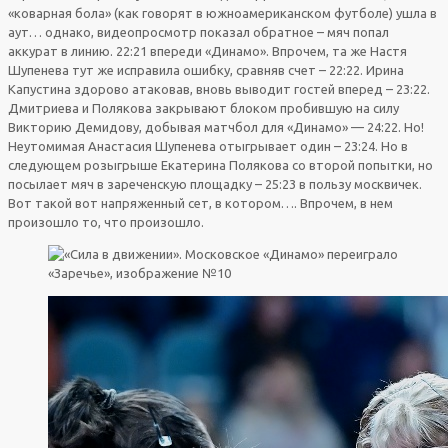
«коварная бола» (как говорят в южноамериканском футболе) ушла в
аут… однако, видеопросмотр показал обратное – мяч попал
аккурат в линию. 22:21 впереди «Динамо». Впрочем, та же Настя
Шупенева тут же исправила ошибку, сравняв счет – 22:22. Ирина
Капустина здорово атаковав, вновь выводит гостей вперед – 23:22.
Дмитриева и Полякова закрывают блоком пробившую на силу
Викторию Демидову, добывая матчбол для «Динамо» — 24:22. Но!
Неутомимая Анастасия Шупенева отыгрывает один – 23:24. Но в
следующем розыгрыше Екатерина Полякова со второй попытки, но
посылает мяч в зареченскую площадку – 25:23 в пользу москвичек.
Вот такой вот напряженный сет, в котором…. Впрочем, в нем
произошло то, что произошло.