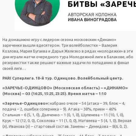
На домашнюю игру с лидером сезона московским «Динамо»
зареченки вышли вдесятером. Три волейболистки – Валерия
Козлова, Мария Бугаева и Дарья Железко в рядах «молодежки» в эти
дни играли матчи очередного тура Молодежной лиги в Балакове, ибо
резервистки также решают важные задачи по попаданию в финал
своей лиги…
PARI Суперлига. 18-й тур. Одинцово. Волейбольный центр.
«ЗАРЕЧЬЕ-ОДИНЦОВО» (Московская область) – «ДИНАМО»
(Москва) – 0:3 (16:25, 15:25, 23:25). Время матча – 1:10
«Заречье-Одинцово»:
набрано очков – 54 (атака – 39, блок – 4,
подача – 2, ошибки соперника – 9). Атака – 38%, прием – 46%
Стальная – 6 (5, 1, 0), Дьяченко – 1 (0, 1, 0), Шупенева – 11 (10, 1, 0),
Крук – 12 (12, 0, 0), Соколова – 11 (1, 0, 0), Матвеева – 5 (4, 1, 0), Верная
(л), Иванова (л) – стартовый состав. Замены – Демидова – 8(6, 0, 2).
«Динамо»:
набрано очков – 75 (атака – 44, блок – 7, подача – 4,