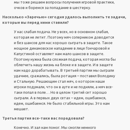
мы тоже решаем вопросы получения игровой практики,
очков и боремся за попадание в шестерку.
Насколько «Заречью» сегодня удалось выполнить те задачи,
которые вы перед ними ставили?
У нас слабая подача. Не у всех, но в основном слабая,
которая не летит. Поэтому мяч соперником доводится
и без шансов для нас хорошо сыграть в защите. Такое
мощное динамовское нападение в лице Гончаровой и
Капустиной оставляет нам мало шансов в защите.
Поэтому нужна была сложная подача, которая могла бы
облегчить нашу жизнь на блоке и в защите. И в защите
нам надо дорабатывать. В третьей партии мы сыграли
удачнее, сражались, была ротация – поставил Володину
и Стальную. Решающим стал мяч, о котором наши
игроки подумали, что он в ауте и не подняли, а мяч все-
таки попал в поле… Но в целом третий сет хорошо
сыграли. А в первых двух сетах – идем, ошибаемся,
идем, ошибаемся. Не было стабильной игры. Это нам
мешает.
Третья партия все-таки вас порадовала?
Конечно. И зал нам помог. Мы смогли немного