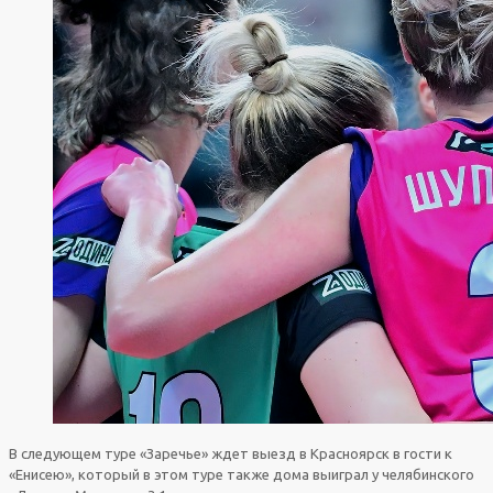
В следующем туре «Заречье» ждет выезд в Красноярск в гости к
«Енисею», который в этом туре также дома выиграл у челябинского