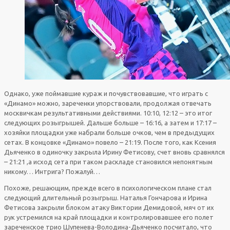
Однако, уже поймавшие кураж и почувствовавшие, что играть с
«Динамо» можно, зареченки упорствовали, продолжая отвечать
москвичкам результативными действиями. 10:10, 12:12 – это итог
следующих розыгрышей. Дальше больше – 16:16, а затем и 17:17 –
хозяйки площадки уже набрали больше очков, чем в предыдущих
сетах. В концовке «Динамо» повело – 21:19. После того, как Ксения
Дьяченко в одиночку закрыла Ирину Фетисову, счет вновь сравнялся
– 21:21 ,а исход сета при таком раскладе становился непонятным
никому… Интрига? Пожалуй…
Похоже, решающим, прежде всего в психологическом плане стал
следующий длительный розыгрыш. Наталья Гончарова и Ирина
Фетисова закрыли блоком атаку Виктории Демидовой, мяч от их
рук устремился на край площадки и контролировавшее его полет
зареченское трио Шупенева-Володина-Дьяченко посчитало, что