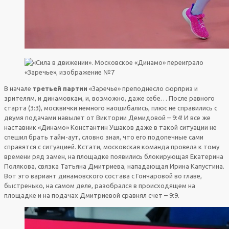
В начале
третьей партии
«Заречье» преподнесло сюрприз и
зрителям, и динамовкам, и, возможно, даже себе… После равного
старта (3:3), москвички немного наошибались, плюс не справились с
двумя подачами навылет от Виктории Демидовой – 9:4! И все же
наставник «Динамо» Константин Ушаков даже в такой ситуации не
спешил брать тайм-аут, словно зная, что его подопечные сами
справятся с ситуацией. Кстати, московская команда провела к тому
времени ряд замен, на площадке появились блокирующая Екатерина
Полякова, связка Татьяна Дмитриева, нападающая Ирина Капустина.
Вот это вариант динамовского состава с Гончаровой во главе,
быстренько, на самом деле, разобрался в происходящем на
площадке и на подачах Дмитриевой сравнял счет – 9:9.