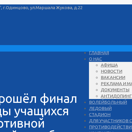
г.Одинцово, ул.Маршала Жукова, д.22
ГЛАВНАЯ
О НАС
АФИША
НОВОСТИ
ВАКАНСИИ
РЕКЛАМА И М
ДОКУМЕНТЫ
прошёл финал
АНТИДОПИНГ
ВОЛЕЙБОЛЬНЫЙ
ады учащихся
ЛЕДОВЫЙ
СТАДИОН
ртивной
ДЛЯ УЧАСТНИКОВ 
ПРОТИВОДЕЙСТВИ