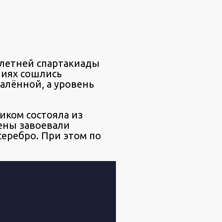
 летней спартакиады
ниях сошлись
алённой, а уровень
иком состояла из
ены завоевали
серебро. При этом по