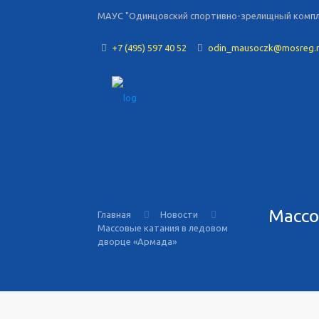
МАУС "Одинцовский спортивно-зрелищный комплек
+7 (495) 597 40 52
odin_mausoczk@mosreg.
Массо
Главная
Новости
Массовые катания в ледовом
дворце «Армада»