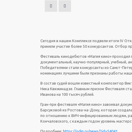
Сегодня в нашем Комплексе подвели итоги IV От
приняли участие более 50 конкурсантов. Отбор п
Фестиваль кинодебютов «Магия кино» проходил п
документальный, научно-популярный, учебный, 
Победителями стали конкурсанты из Санкт-Петерб
номинациях лучшими были признаны работы наше
В состав судей вошли известный композитор Вик
Ника Квижинадзе. Главным призом Фестиваля ста
Иванова на 100 тысяч рублей.
Гран-при фестиваля «Магия кино» завоевал доку
Барсуковой из Ростова-на-Дону, которая созда
по отношению к ВИЧ-инфицированным людям, ра
Кончаловского, с каждым годом уровень мастерс
Подробнее:
https://odin.ru/news/?id=54041