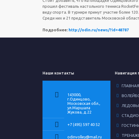
Стоит добавить, что на площадке Одинцовского 
прошел фестиваль настольного тенниса RocketFe
виду спорта. В турнире примут участие более 120
Среди них и 21 представитель Московской област
Подробнее:
http://odin.ru/news/?id=48787
Наши контакты
Навигация 
ГЛАВНА
143000,
ВОЛЕЙБ
г.Одинцово,
Московская обл.,
ЛЕДОВЫ
ул.Маршала
Жукова, д.22
СТАДИО
+7 (495) 597 40 52
ГОСТИН
ТРЕНАЖ
odinvolley@mail.ru