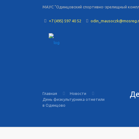
МАУС "Одинцовский спортивно-зрелищный комплек
+7 (495) 597 40 52
odin_mausoczk@mosreg.
Де
Главная
Новости
День физкультурника отметили
в Одинцово