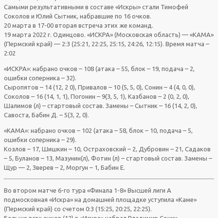
Самыми результативными в составе «Искры» стали Тимофей
Соколов и Юлий Сытник, набравшие по 16 очков.
20 марта в 17-00 вторая встреча этих же команд.
19 марта 2022 г. Одинцово. «ИСКРА» (Московская область) — «КАМА»
(Пермский край) — 2:3 (25:21, 22:25, 25:15, 24:26, 12:15). Время матча –
2:02
«ИСКРА»: набрано очков – 108 (атака – 55, блок – 19, подача – 2,
ошибки соперника – 32).
Сыропятов – 14 (12, 2 0), Привалов – 10 (5, 5, 0), Сонин – 4 (4, 0, 0),
Соколов – 16 (14, 1, 1), Погонин – 9(3, 5, 1), Казбанов – 2 (0, 2, 0),
Шалимов (л) – стартовый состав. Замены – Сытник – 16 (14, 2, 0),
Савоста, Бабин Д. – 5(3, 2, 0).
«КАМА»: набрано очков – 102 (атака – 58, блок – 10, подача – 5,
ошибки соперника – 29).
Козлов – 17, Шишкин – 10, Остраховский – 2, Дубровин – 21, Садаков
– 5, Буланов – 13, Мазунин(л), Фотин (л) – стартовый состав. Замены –
Щур — 2, Зверев – 2, Моргун – 1, Бабин Е.
Во втором матче 6-го тура «Финала 1-8» Высшей лиги А
подмосковная «Искра» на домашней площадке уступила «Каме»
(Пермский край) со счетом 0:3 (15:25, 20:25, 22:25).
Больше всех очков (12) в «Искре» набрал Владимир Сонин.