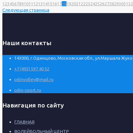
1
2
3
4
5
6
7
8
9
10
11
12
13
14
15
16
17
18
19
20
21
22
23
24
25
26
27
28
29
30
31
32
Следующая страница
Наши контакты
143000, г.Одинцово, Московская обл., ул.Маршала Жуков
+7 (495) 597 40 52
odinvolley@mail.ru
odin-sport.ru
Навигация по сайту
ГЛАВНАЯ
ВОЛЕЙБОЛЬНЫЙ ЦЕНТР