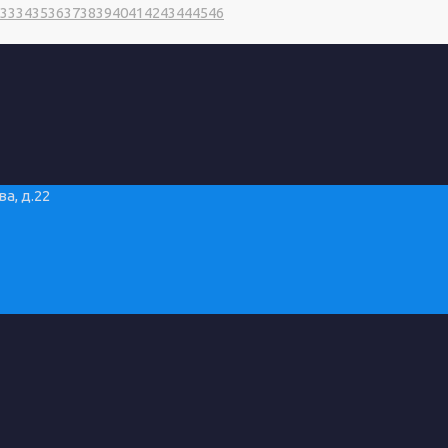
33
34
35
36
37
38
39
40
41
42
43
44
45
46
а, д.22