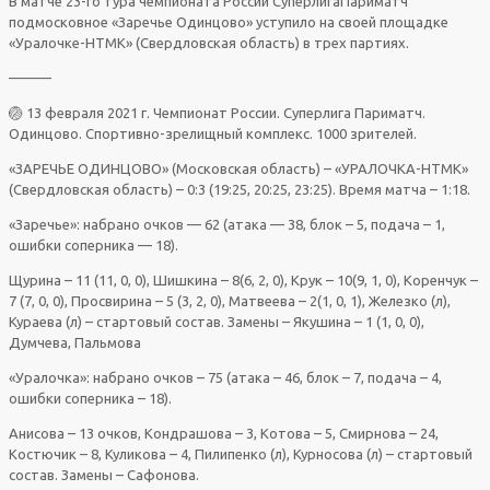
В матче 23-го тура чемпионата России СуперлигаПариматч
подмосковное «Заречье Одинцово» уступило на своей площадке
«Уралочке-НТМК» (Свердловская область) в трех партиях.
———
🏐 13 февраля 2021 г. Чемпионат России. Суперлига Париматч.
Одинцово. Спортивно-зрелищный комплекс. 1000 зрителей.
«ЗАРЕЧЬЕ ОДИНЦОВО» (Московская область) – «УРАЛОЧКА-НТМК»
(Свердловская область) – 0:3 (19:25, 20:25, 23:25). Время матча – 1:18.
«Заречье»: набрано очков — 62 (атака — 38, блок – 5, подача – 1,
ошибки соперника — 18).
Щурина – 11 (11, 0, 0), Шишкина – 8(6, 2, 0), Крук – 10(9, 1, 0), Коренчук –
7 (7, 0, 0), Просвирина – 5 (3, 2, 0), Матвеева – 2(1, 0, 1), Железко (л),
Кураева (л) – стартовый состав. Замены – Якушина – 1 (1, 0, 0),
Думчева, Пальмова
«Уралочка»: набрано очков – 75 (атака – 46, блок – 7, подача – 4,
ошибки соперника – 18).
Анисова – 13 очков, Кондрашова – 3, Котова – 5, Смирнова – 24,
Костючик – 8, Куликова – 4, Пилипенко (л), Курносова (л) – стартовый
состав. Замены – Сафонова.